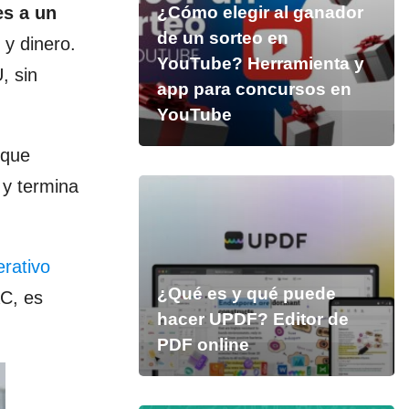
s a un
¿Cómo elegir al ganador
de un sorteo en
y dinero.
YouTube? Herramienta y
, sin
app para concursos en
YouTube
 que
y termina
rativo
¿Qué es y qué puede
C, es
hacer UPDF? Editor de
PDF online