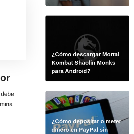
¿Cómo descargar Mortal
Kombat Shaolin Monks
para Android?
tor
e debe
omina
¿Cómo depositar o meter
dinero en PayPal sin