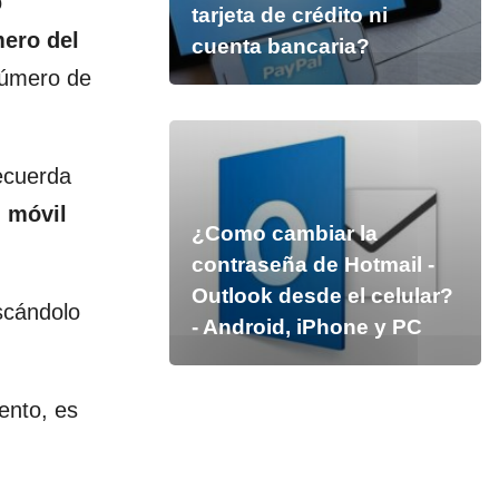
o
tarjeta de crédito ni
ero del
cuenta bancaria?
número de
recuerda
u móvil
¿Como cambiar la
contraseña de Hotmail -
Outlook desde el celular?
cándolo
- Android, iPhone y PC
ento, es