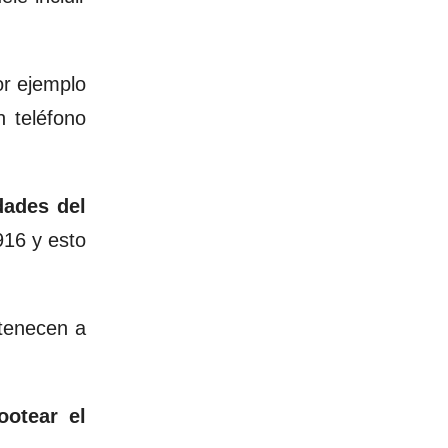
or ejemplo
 teléfono
dades del
916 y esto
tenecen a
ootear el