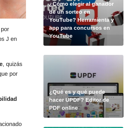
¿Cómo elegir al ganador
de un sorteo en
YouTube? Herramienta y
app para concursos en
 por
YouTube
os J en
e
, quizás
que por
¿Qué es y qué puede
ilidad
hacer UPDF? Editor de
PDF online
lacionado