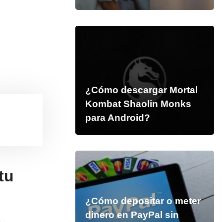
¿Cómo descargar Mortal
Kombat Shaolin Monks
para Android?
tu
¿Cómo depositar o meter
dinero en PayPal sin