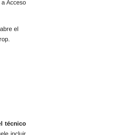
 a Acceso
abre el
rop.
l técnico
le incluir