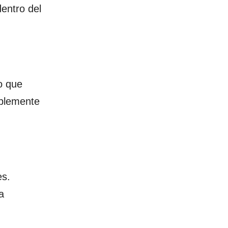
dentro del
lo que
mplemente
es.
a