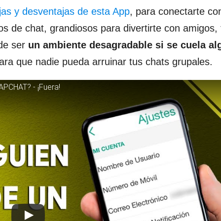
jas y desventajas de esta App
, para conectarte co
os de chat, grandiosos para divertirte con amigos, 
ede ser
un ambiente desagradable si se cuela al
ara que nadie pueda arruinar tus chats grupales.
APCHAT? - ¡Fuera!