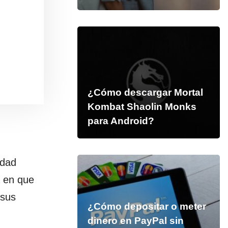
¿Cómo descargar Mortal
Kombat Shaolin Monks
para Android?
idad
a en que
 sus
¿Cómo depositar o meter
dinero en PayPal sin