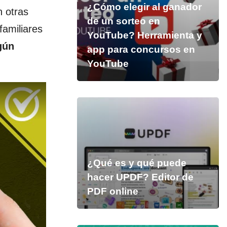
¿Cómo elegir al ganador
n otras
de un sorteo en
familiares
YouTube? Herramienta y
gún
app para concursos en
YouTube
¿Qué es y qué puede
hacer UPDF? Editor de
PDF online