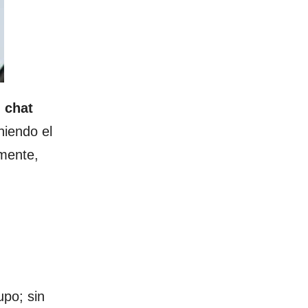
l chat
niendo el
mente,
upo; sin