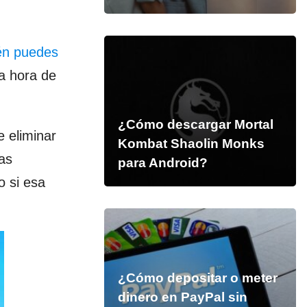
én puedes
la hora de
¿Cómo descargar Mortal
 eliminar
Kombat Shaolin Monks
as
para Android?
o si esa
¿Cómo depositar o meter
dinero en PayPal sin