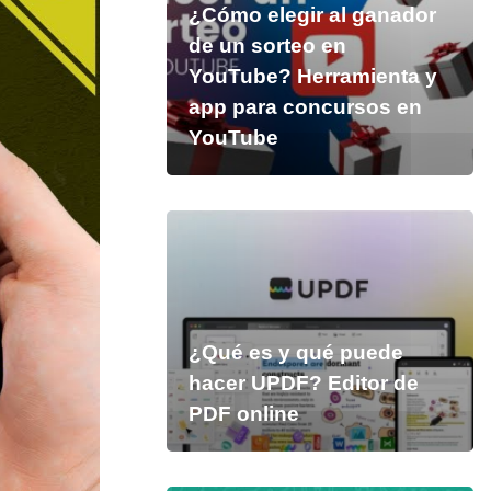
¿Cómo elegir al ganador
de un sorteo en
YouTube? Herramienta y
app para concursos en
YouTube
¿Qué es y qué puede
hacer UPDF? Editor de
PDF online