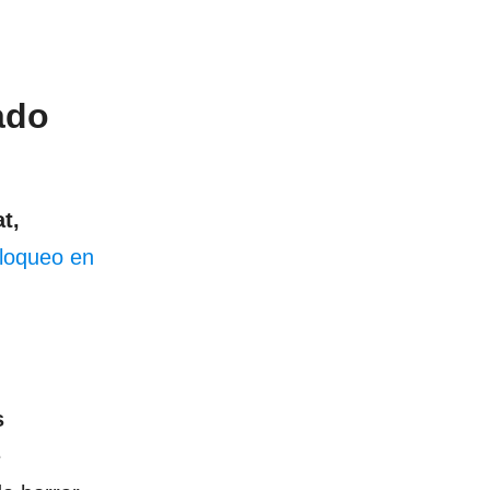
ado
t,
bloqueo en
s
e