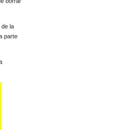
e borrar
 de la
a parte
la