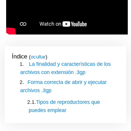
Índice
(
)
La finalidad y características de los
archivos con extensión .3gp
Forma correcta de abrir y ejecutar
archivos .3gp
Tipos de reproductores que
puedes emplear