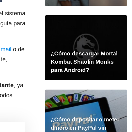
el sistema
 guía para
Gmail
o de
¿Cómo descargar Mortal
te,
Kombat Shaolin Monks
para Android?
tante
, ya
todos
¿Cómo depositar o meter
dinero en PayPal sin