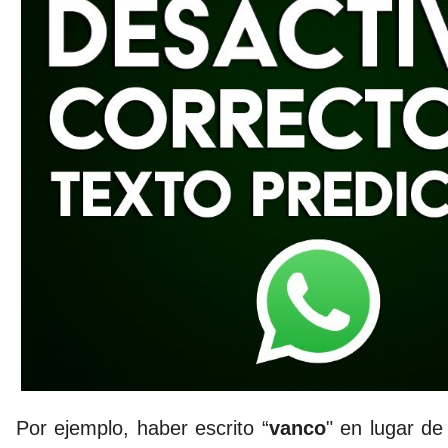
Por ejemplo, haber escrito “
vanco
" en lugar d