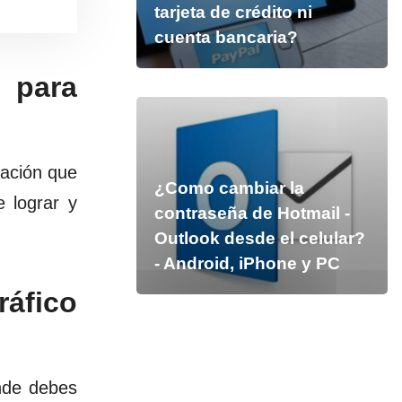
tarjeta de crédito ni
cuenta bancaria?
 para
cación que
¿Como cambiar la
 lograr y
contraseña de Hotmail -
Outlook desde el celular?
- Android, iPhone y PC
ráfico
nde debes