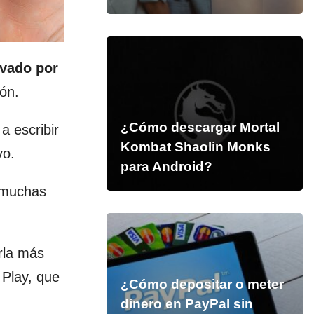
ovado por
ión.
¿Cómo descargar Mortal
a escribir
Kombat Shaolin Monks
vo.
para Android?
 muchas
rla más
 Play, que
¿Cómo depositar o meter
dinero en PayPal sin