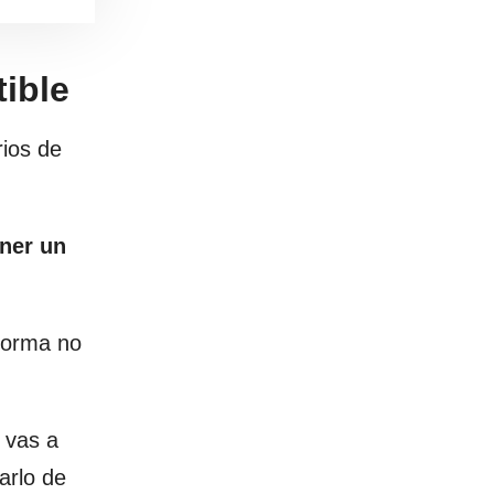
ible
rios de
ner un
forma no
i vas a
arlo de