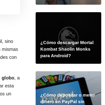
l, sino
¿Cómo descargar Mortal
 mismas
Kombat Shaolin Monks
para Android?
ades con
 globo
, a
ar esta
mos un
¿Cómo depositar o meter
dinero en PayPal sin