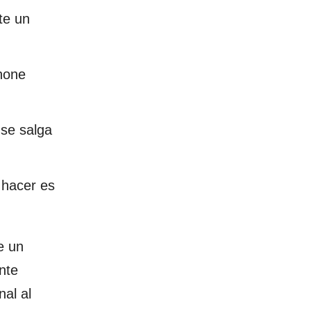
te un
hone
 se salga
 hacer es
e un
nte
al al