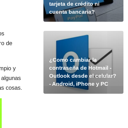
tarjeta de crédito ni
cuenta bancaria?
os
ro de
¿Como cambiar la
contraseña de Hotmail -
mpio y
Outlook desde el celular?
 algunas
- Android, iPhone y PC
as cosas.