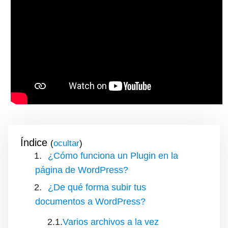
Índice
(
)
¿Cómo funciona un Plugin en la
página de WordPress?
¿De qué forma subir tus
documentos a WordPress?
Varios archivos a la vez