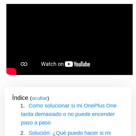
Índice
(
)
Como solucionar si mi OnePlus One
tarda demasiado o no puede encender
paso a paso
Solución: ¿Qué puedo hacer si mi