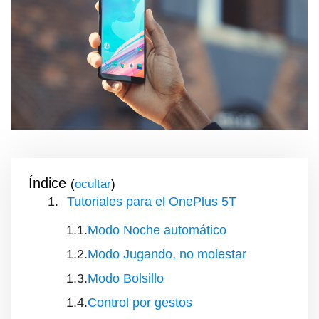
Índice
(
)
Tutoriales para el OnePlus 5T
Modo Noche automático
Modo Jugando, no molestar
Modo Bolsillo
Control por gestos