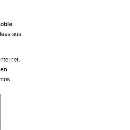
oble
lees sus
nternet.
 en
emos