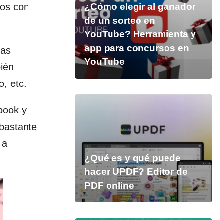
mos con
¿Cómo elegir al ganador
de un sorteo en
YouTube? Herramienta y
app para concursos en
ras
YouTube
bién
o, etc.
book y
 bastante
 a
¿Qué es y qué puede
hacer UPDF? Editor de
PDF online