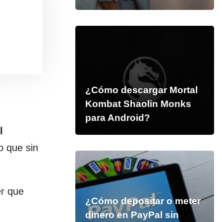
¿Cómo descargar Mortal
Kombat Shaolin Monks
para Android?
l
o que sin
er que
¿Cómo depositar o meter
dinero en PayPal sin