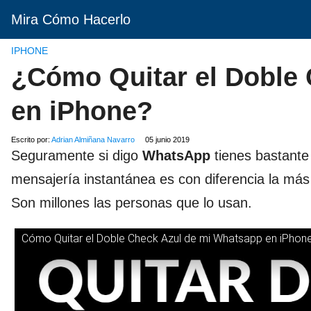
Mira Cómo Hacerlo
IPHONE
¿Cómo Quitar el Doble
en iPhone?
Escrito por:
Adrian Almiñana Navarro
05 junio 2019
Seguramente si digo
WhatsApp
tienes bastante 
mensajería instantánea es con diferencia la má
Son millones las personas que lo usan.
Cómo Quitar el Doble Check Azul de mi Whatsapp en iPhon