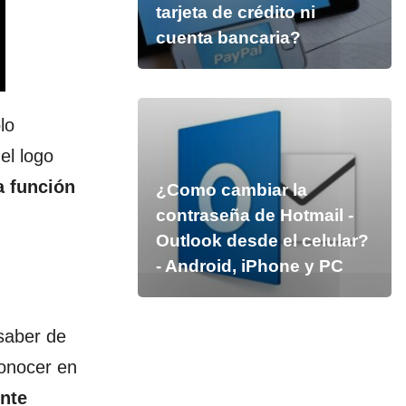
tarjeta de crédito ni
cuenta bancaria?
lo
el logo
a función
¿Como cambiar la
contraseña de Hotmail -
Outlook desde el celular?
- Android, iPhone y PC
saber de
onocer en
nte