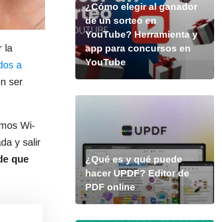
¿Cómo elegir al ganador
de un sorteo en
YouTube? Herramienta y
 la
app para concursos en
YouTube
dos a
n ser
emos Wi-
a y salir
de que
¿Qué es y qué puede
hacer UPDF? Editor de
PDF online