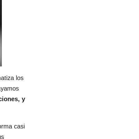
atiza los
hayamos
ciones, y
orma casi
us