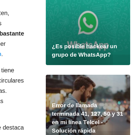
ten,
s
 bastante
der
¿Es posible hackear un
o
.
grupo de WhatsApp?
 tiene
irculares
as.
ás
Error de llamada
terminada 41, 127, 50 y 31
en mi línea Telcel -
e destaca
Solución rápida