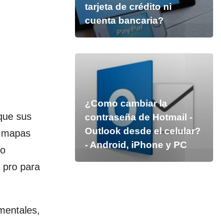
tarjeta de crédito ni
cuenta bancaria?
¿Como cambiar la
que sus
contraseña de Hotmail -
Outlook desde el celular?
e mapas
- Android, iPhone y PC
No
n pro para
mentales,