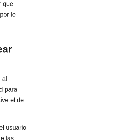
r que
por lo
ear
 al
ad para
ive el de
el usuario
e las