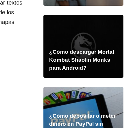
ar textos
de los
 mapas
¿Cómo descargar Mortal
Kombat Shaolin Monks
para Android?
¿Cómo depositar o meter
dinero en PayPal sin