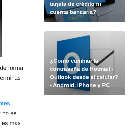
tarjeta de crédito ni
cuenta bancaria?
¿Como cambiar la
 de forma
contraseña de Hotmail -
Outlook desde el celular?
terminas
- Android, iPhone y PC
ntes
 no se
e es más