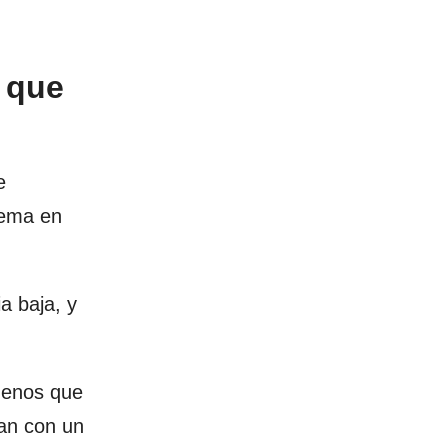
 que
e
lema en
a baja, y
 menos que
lan con un