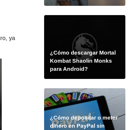
ro, ya
¿Cómo descargar Mortal
Kombat Shaolin Monks
para Android?
¿Cómo depositar o meter
dinero en PayPal sin