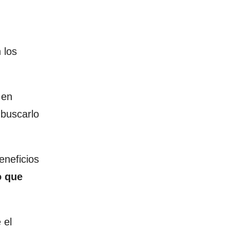
 los
 en
 buscarlo
eneficios
o que
 el