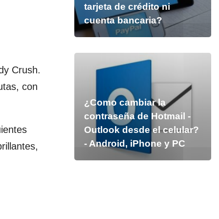
tarjeta de crédito ni
cuenta bancaria?
dy Crush.
utas, con
¿Como cambiar la
contraseña de Hotmail -
ientes
Outlook desde el celular?
- Android, iPhone y PC
illantes,