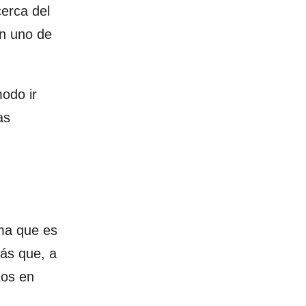
cerca del
en uno de
modo ir
as
rma que es
ás que, a
tos en