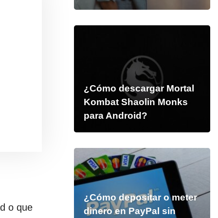
¿Cómo descargar Mortal
Kombat Shaolin Monks
para Android?
¿Cómo depositar o meter
ad o que
dinero en PayPal sin