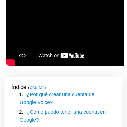
Índice
(
)
¿Por qué crear una cuenta de
Google Voice?
¿Cómo puedo tener una cuenta en
Google?