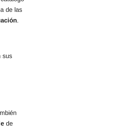
a de las
uación
.
n sus
ambién
le
de