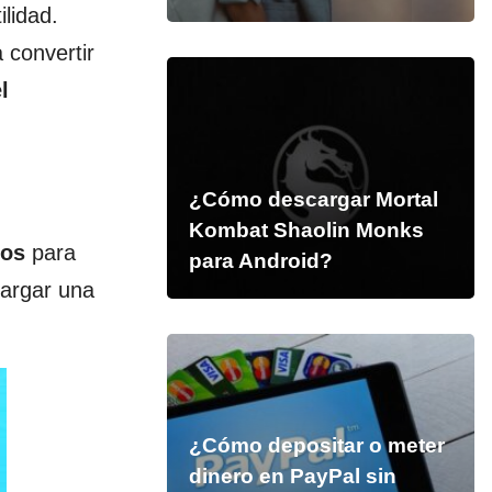
lidad.
 convertir
l
¿Cómo descargar Mortal
Kombat Shaolin Monks
vos
para
para Android?
cargar una
¿Cómo depositar o meter
dinero en PayPal sin