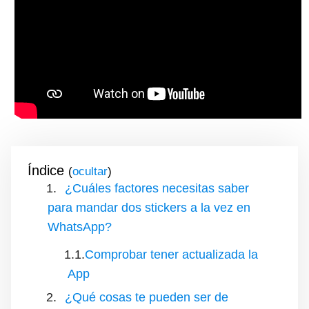
Índice
(
)
¿Cuáles factores necesitas saber
para mandar dos stickers a la vez en
WhatsApp?
Comprobar tener actualizada la
App
¿Qué cosas te pueden ser de