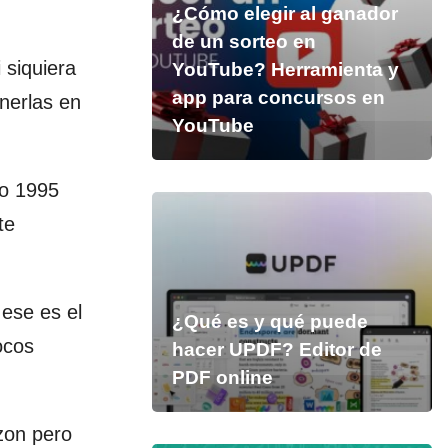
¿Cómo elegir al ganador
de un sorteo en
 siquiera
YouTube? Herramienta y
app para concursos en
enerlas en
YouTube
ño 1995
te
 ese es el
¿Qué es y qué puede
ocos
hacer UPDF? Editor de
PDF online
on pero