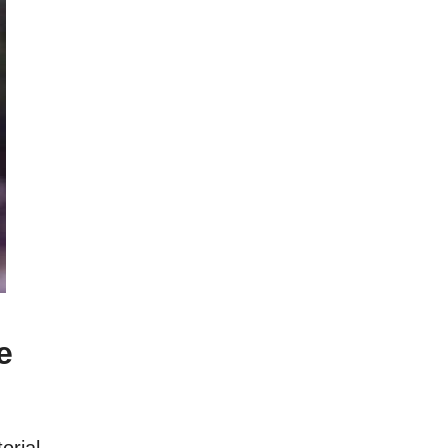
e
orial