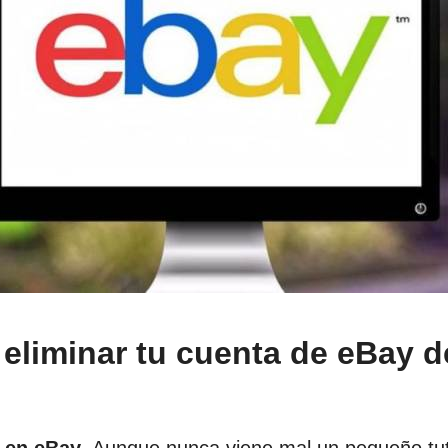
eliminar tu cuenta de eBay d
l en eBay
. Aunque nunca viene mal un pequeño tut