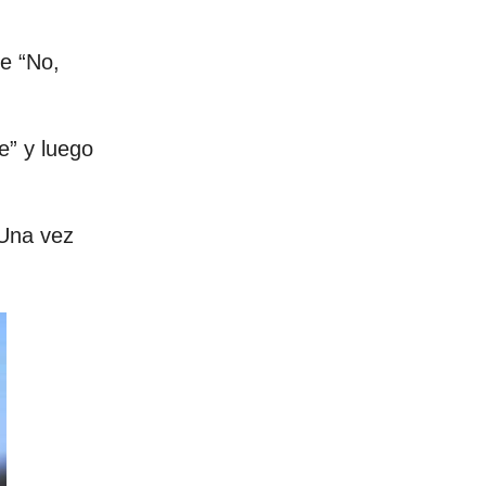
ge “No,
e” y luego
 Una vez