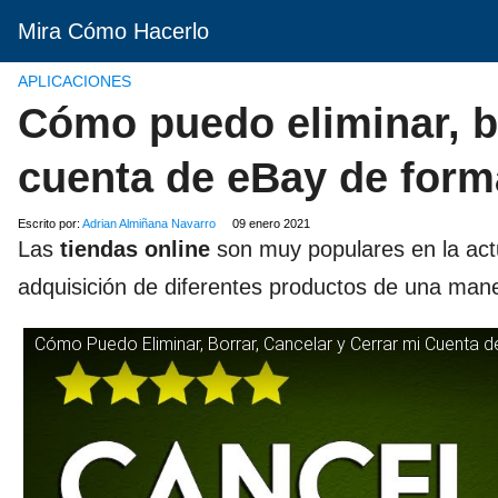
Mira Cómo Hacerlo
APLICACIONES
Cómo puedo eliminar, bo
cuenta de eBay de for
Escrito por:
Adrian Almiñana Navarro
09 enero 2021
Las
tiendas online
son muy populares en la actu
adquisición de diferentes productos de una man
Cómo Puedo Eliminar, Borrar, Cancelar y Cerrar mi Cuent