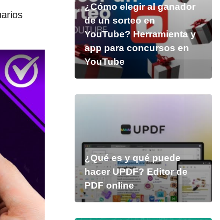
¿Cómo elegir al ganador
uarios
de un sorteo en
YouTube? Herramienta y
app para concursos en
YouTube
¿Qué es y qué puede
hacer UPDF? Editor de
PDF online