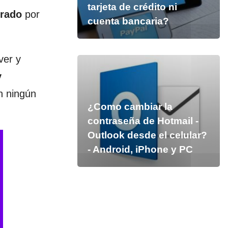
tarjeta de crédito ni
trado
por
cuenta bancaria?
ver y
y
n ningún
¿Como cambiar la
contraseña de Hotmail -
Outlook desde el celular?
- Android, iPhone y PC