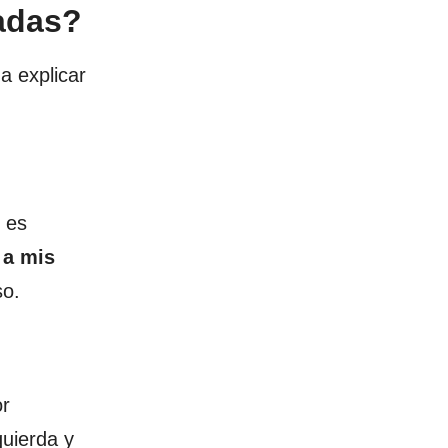
vadas?
a explicar
 es
 a mis
so.
or
quierda y