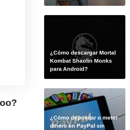
¿Cómo descargar Mortal
Kombat Shaolin Monks
para Android?
doo?
¿Cómo depositar o meter
dinero en PayPal sin