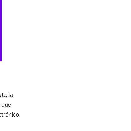
sta la
r que
trónico.