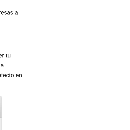
resas a
r tu
a
efecto en