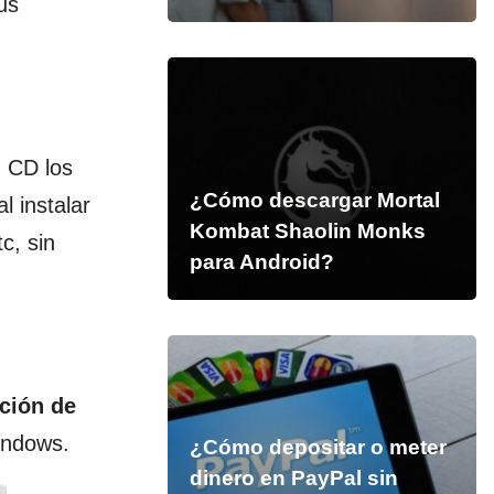
us
n CD los
¿Cómo descargar Mortal
l instalar
Kombat Shaolin Monks
c, sin
para Android?
ición de
indows.
¿Cómo depositar o meter
dinero en PayPal sin