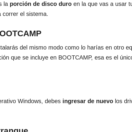
s la
porción de disco duro
en la que vas a usar t
correr el sistema.
n BOOTCAMP
nstalarás del mismo modo como lo harías en otro e
tición que se incluye en BOOTCAMP, esa es el únic
perativo Windows, debes
ingresar de nuevo
los dri
rranque.