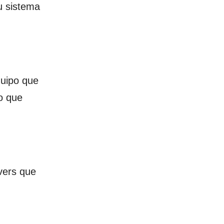
u sistema
quipo que
o que
vers que