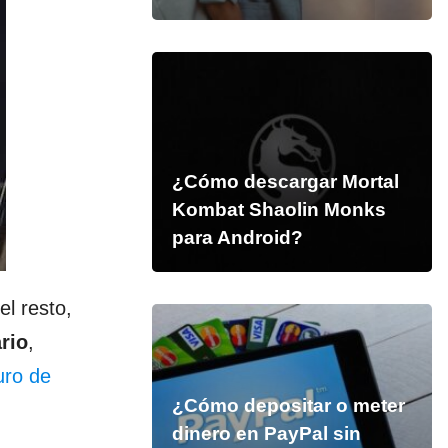
¿Cómo descargar Mortal
Kombat Shaolin Monks
para Android?
el resto,
rio
,
uro de
¿Cómo depositar o meter
dinero en PayPal sin