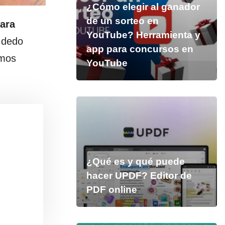
¿Cómo elegir al ganador
de un sorteo en
para
YouTube? Herramienta y
u dedo
app para concursos en
emos
YouTube
¿Qué es y qué puede
hacer UPDF? Editor de
PDF online