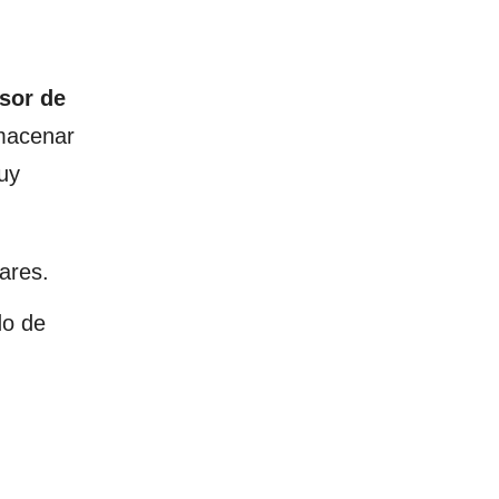
sor de
lmacenar
uy
ares.
do de