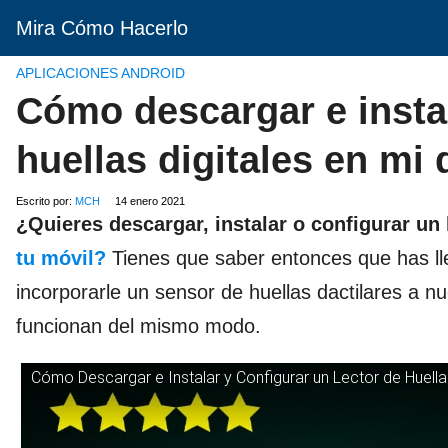
Mira Cómo Hacerlo
APLICACIONES ANDROID
Cómo descargar e instal
huellas digitales en mi
Escrito por:
MCH
14 enero 2021
¿Quieres descargar, instalar o configurar un 
tu móvil?
Tienes que saber entonces que has ll
incorporarle un sensor de huellas dactilares a n
funcionan del mismo modo.
Cómo Descargar e Instalar y Configurar un Lector de Huellas