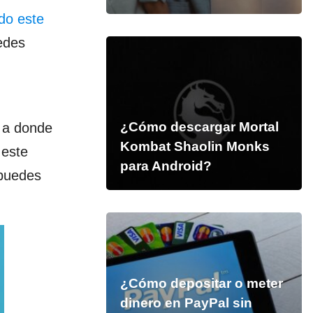
do este
edes
¿Cómo descargar Mortal
r a donde
Kombat Shaolin Monks
 este
para Android?
 puedes
¿Cómo depositar o meter
dinero en PayPal sin