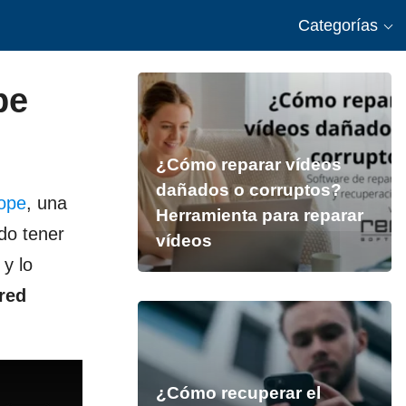
Categorías
pe
¿Cómo reparar vídeos
dañados o corruptos?
ope
, una
Herramienta para reparar
do tener
vídeos
y lo
red
¿Cómo recuperar el