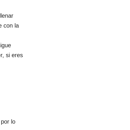
llenar
e con la
sigue
, si eres
 por lo