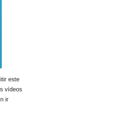
ir este
os vídeos
n ir