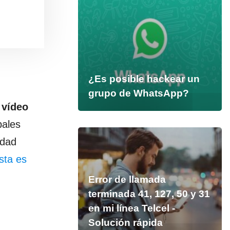
¿Es posible hackear un
grupo de WhatsApp?
r
vídeo
pales
idad
ista es
Error de llamada
terminada 41, 127, 50 y 31
en mi línea Telcel -
Solución rápida