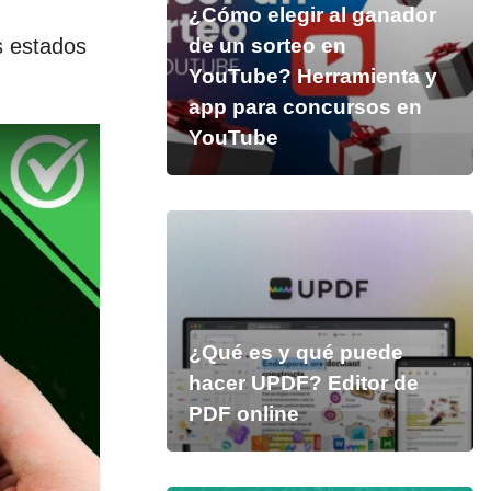
¿Cómo elegir al ganador
de un sorteo en
s estados
YouTube? Herramienta y
app para concursos en
YouTube
¿Qué es y qué puede
hacer UPDF? Editor de
PDF online