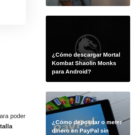
¿Cómo descargar Mortal
Kombat Shaolin Monks
para Android?
para poder
¿Cómo depositar o meter
talla
dinero en PayPal sin