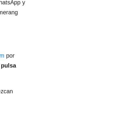
hatsApp y
omerang
am
por
,
pulsa
ezcan