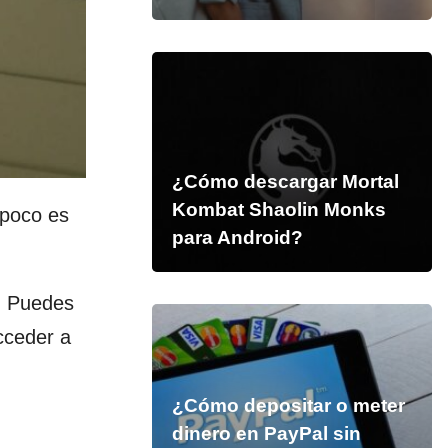
¿Cómo descargar Mortal
Kombat Shaolin Monks
poco es
para Android?
. Puedes
cceder a
¿Cómo depositar o meter
dinero en PayPal sin