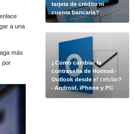
tarjeta de crédito ni
cuenta bancaria?
 enlace
egar a una
 haga más
¿Como cambiar la
 por
contraseña de Hotmail -
Outlook desde el celular?
- Android, iPhone y PC