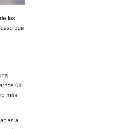
de las
roceso que
una
rnos útil
cho más
acias a