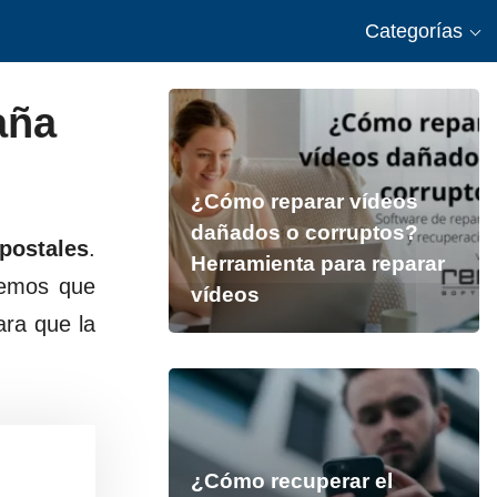
Categorías
aña
¿Cómo reparar vídeos
dañados o corruptos?
postales
.
Herramienta para reparar
nemos que
vídeos
ara que la
¿Cómo recuperar el