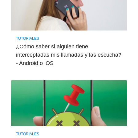
TUTORIALES
¿Cómo saber si alguien tiene
interceptadas mis llamadas y las escucha?
- Android o iOS
TUTORIALES