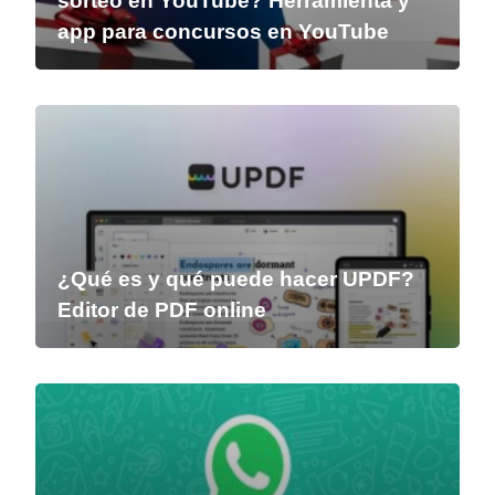
sorteo en YouTube? Herramienta y
app para concursos en YouTube
¿Qué es y qué puede hacer UPDF?
Editor de PDF online