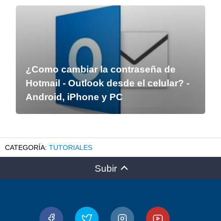
¿Como cambiar la contraseña de
Hotmail - Outlook desde el celular? -
Android, iPhone y PC
TUTORIALES
Subir