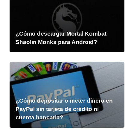
¿Cómo descargar Mortal Kombat
Shaolin Monks para Android?
¿Cómo depositar o meter dinero en
PayPal sin tarjeta de crédito ni
cuenta bancaria?