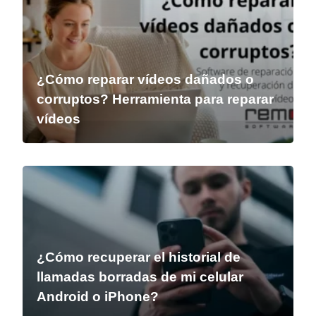
¿Cómo reparar vídeos dañados o
corruptos? Herramienta para reparar
vídeos
¿Cómo recuperar el historial de
llamadas borradas de mi celular
Android o iPhone?