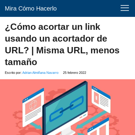
Mira Cómo Hacerlo
¿Cómo acortar un link
usando un acortador de
URL? | Misma URL, menos
tamaño
Escrito por:
Adrian Almiñana Navarro
25 febrero 2022