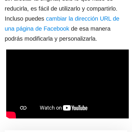
reducirla, es fácil de utilizarlo y compartirlo.
Incluso puedes
cambiar la dirección URL de
una página de Facebook
de esa manera
podrás modificarla y personalizarla.