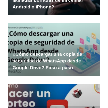
llamadas borradas de mi celular
Android o iPhone?
¿Cómo descargar una copia de
seguridad de WhatsApp desde
Google Drive? Paso a paso