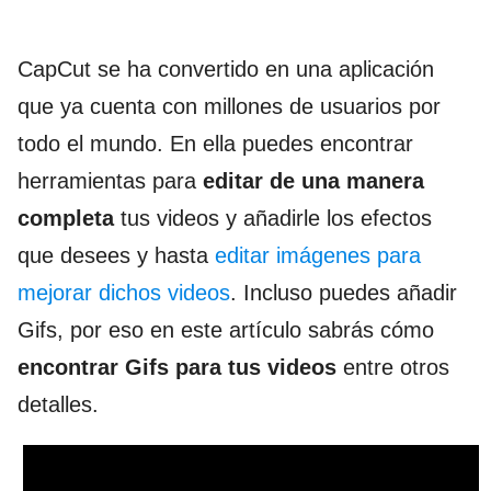
CapCut se ha convertido en una aplicación
que ya cuenta con millones de usuarios por
todo el mundo. En ella puedes encontrar
herramientas para
editar de una manera
completa
tus videos y añadirle los efectos
que desees y hasta
editar imágenes para
mejorar dichos videos
. Incluso puedes añadir
Gifs, por eso en este artículo sabrás cómo
encontrar Gifs para tus videos
entre otros
detalles.