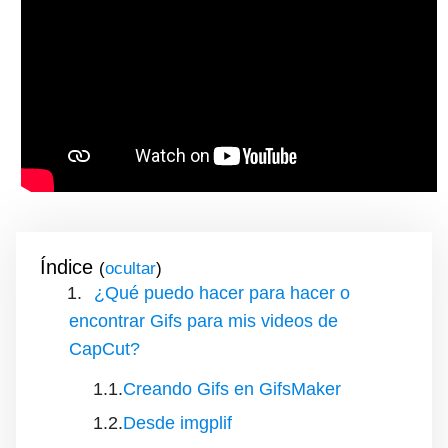
Índice
(
)
¿Qué puedo hacer para hacer o
encontrar Gifs para mis videos de
CapCut?
Creando Gifs en GifsMaker
Desde imgplif