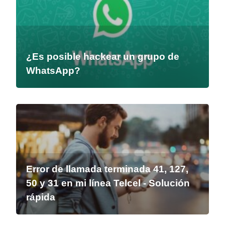
¿Es posible hackear un grupo de
WhatsApp?
Error de llamada terminada 41, 127,
50 y 31 en mi línea Telcel - Solución
rápida