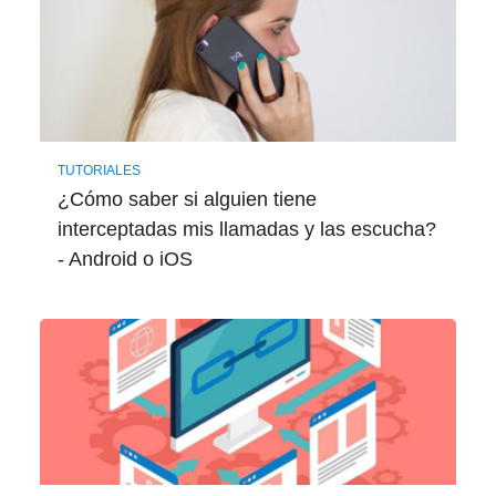
TUTORIALES
¿Cómo saber si alguien tiene
interceptadas mis llamadas y las escucha?
- Android o iOS