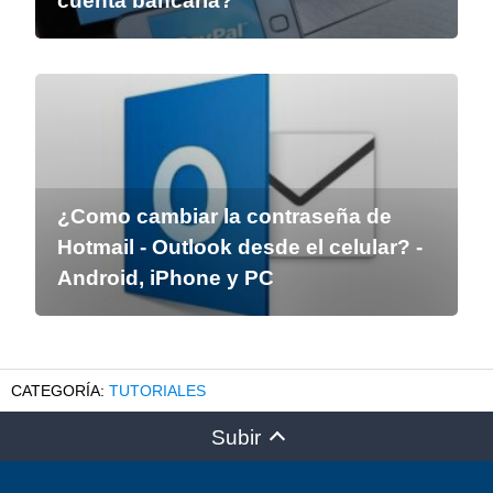
cuenta bancaria?
¿Como cambiar la contraseña de
Hotmail - Outlook desde el celular? -
Android, iPhone y PC
TUTORIALES
Subir