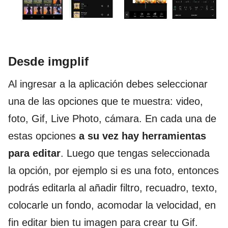
Desde imgplif
Al ingresar a la aplicación debes seleccionar
una de las opciones que te muestra: video,
foto, Gif, Live Photo, cámara. En cada una de
estas opciones
a su vez hay herramientas
para editar
. Luego que tengas seleccionada
la opción, por ejemplo si es una foto, entonces
podrás editarla al añadir filtro, recuadro, texto,
colocarle un fondo, acomodar la velocidad, en
fin editar bien tu imagen para crear tu Gif.