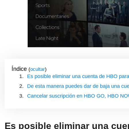
Índice
(
)
Es posible eliminar una cuenta de HBO para
De esta manera puedes dar de baja una cu
Cancelar suscripción en HBO GO, HBO 
Es posible eliminar una cu