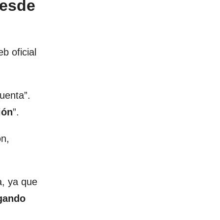
desde
b oficial
uenta”.
ión
”.
ón,
a, ya que
agando