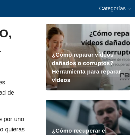
Categorías
O,
a
¿Cómo reparar vídeos
dañados o corruptos?
Herramienta para reparar
vídeos
es,
dad de
e por uno
 o quieras
¿Cómo recuperar el