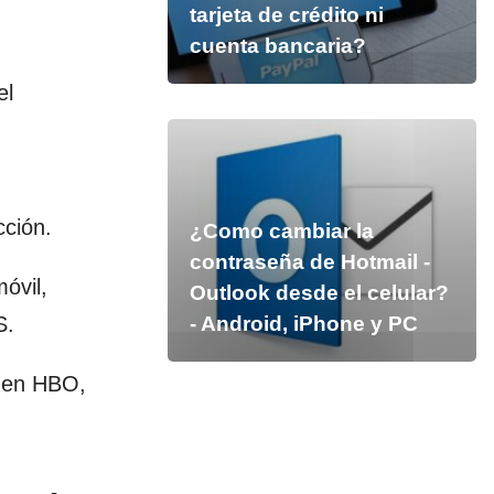
tarjeta de crédito ni
cuenta bancaria?
el
cción.
¿Como cambiar la
contraseña de Hotmail -
óvil,
Outlook desde el celular?
S.
- Android, iPhone y PC
 en HBO,