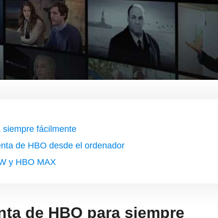
 siempre fácilmente
enta de HBO desde el ordenador
NOW y HBO MAX
enta de HBO para siempre