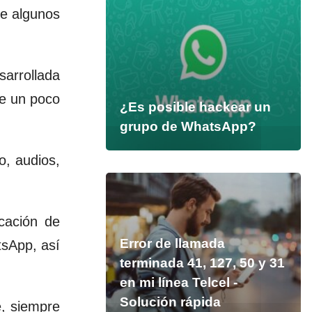
de algunos
arrollada
re un poco
¿Es posible hackear un
grupo de WhatsApp?
o, audios,
cación de
Error de llamada
tsApp, así
terminada 41, 127, 50 y 31
en mi línea Telcel -
Solución rápida
e, siempre