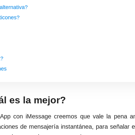
alternativa?
ticones?
a?
nes
l es la mejor?
App con iMessage creemos que vale la pena ana
aciones de mensajería instantánea, para señalar 