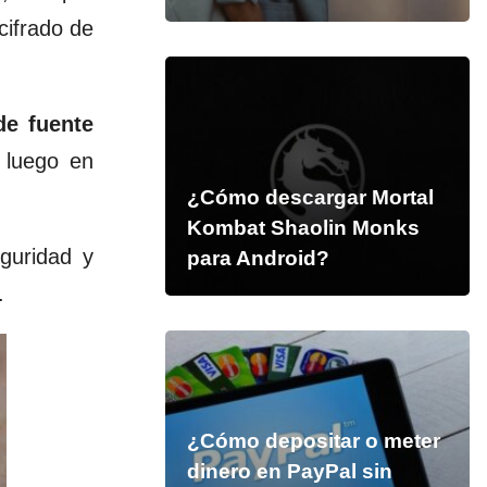
cifrado de
de fuente
, luego en
¿Cómo descargar Mortal
Kombat Shaolin Monks
guridad y
para Android?
.
¿Cómo depositar o meter
dinero en PayPal sin