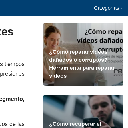
Categorías
tes
¿Cómo reparar vídeos
dañados o corruptos?
os tiempos
Herramienta para reparar
 presiones
vídeos
segmento
,
gos de las
¿Cómo recuperar el