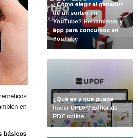
¿Cómo elegir al ganador
de un sorteo en
YouTube? Herramienta y
app para concursos en
YouTube
ernéticos
¿Qué es y qué puede
también en
hacer UPDF? Editor de
PDF online
s básicos