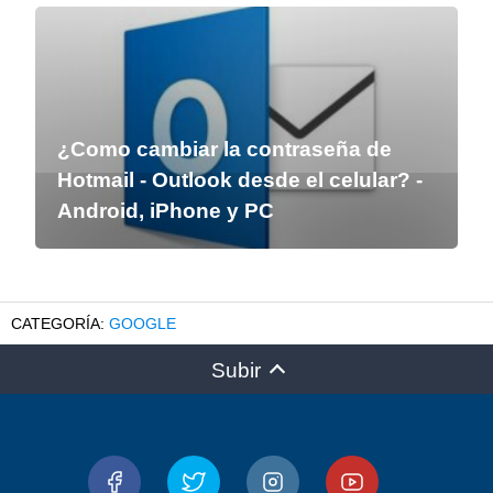
¿Como cambiar la contraseña de
Hotmail - Outlook desde el celular? -
Android, iPhone y PC
GOOGLE
Subir