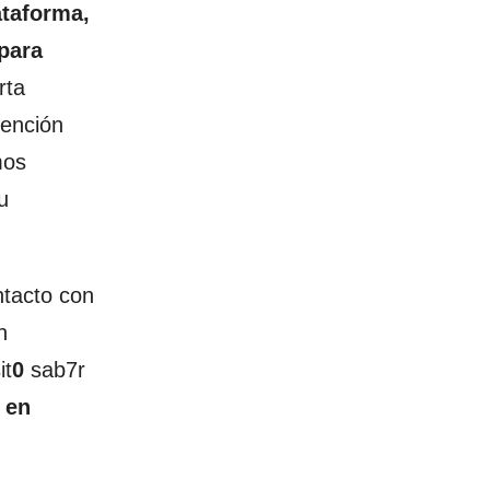
taforma,
para
rta
tención
mos
u
ntacto con
n
it
0
sab7r
 en