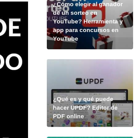
¿Cómo elegir al ganador
de un sorteo en
YouTube? Herramienta y
app para concursos en
YouTube
¿Qué es y qué puede
hacer UPDF? Editor de
PDF online