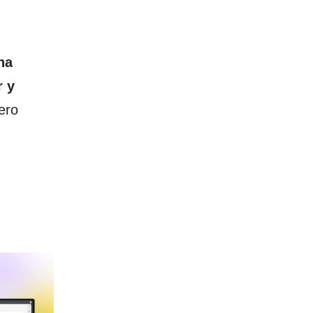
na
r y
ero