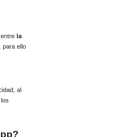
 entre
la
 para ello
idad, al
 los
App?