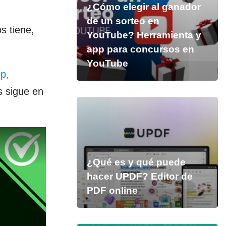
¿Cómo elegir al ganador
de un sorteo en
s tiene,
YouTube? Herramienta y
app para concursos en
YouTube
p,
s sigue en
¿Qué es y qué puede
hacer UPDF? Editor de
PDF online