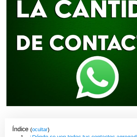
Índice
(
)