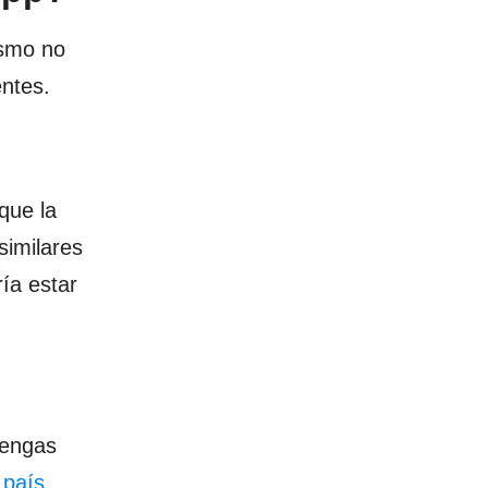
ismo no
entes.
que la
similares
ía estar
tengas
 país.