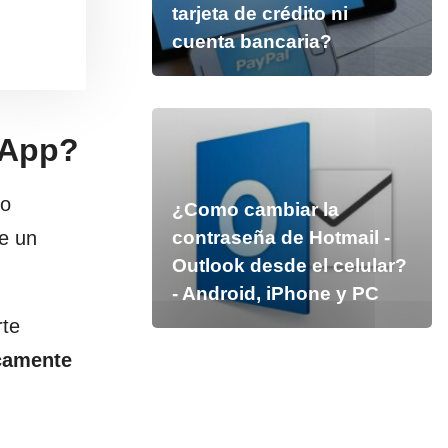
tarjeta de crédito ni
cuenta bancaria?
sApp?
lo
¿Como cambiar la
contraseña de Hotmail -
ce un
Outlook desde el celular?
- Android, iPhone y PC
rte
icamente