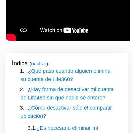
Índice
(
)
¿Qué pasa cuando alguien elimina
su cuenta de Life360?
¿Hay forma de desactivar mi cuenta
de Life460 sin que nadie se entere?
¿Cómo desactivar sólo el compartir
ubicación?
¿Es necesario eliminar mi