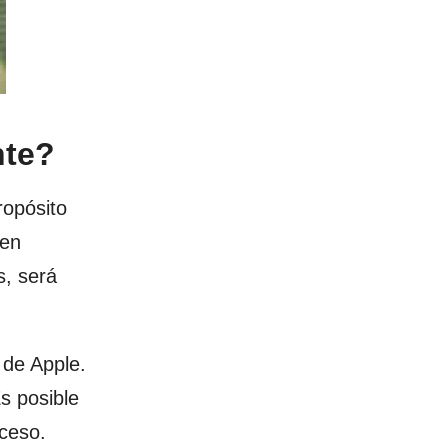
nte?
ropósito
 en
s, será
 de Apple.
s posible
oceso.