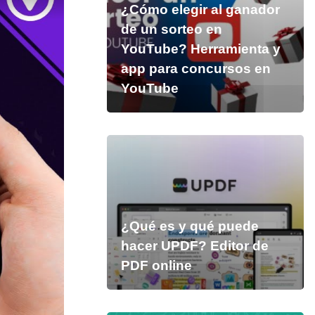
¿Cómo elegir al ganador
de un sorteo en
YouTube? Herramienta y
app para concursos en
YouTube
¿Qué es y qué puede
hacer UPDF? Editor de
PDF online