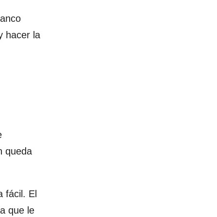
banco
y hacer la
e
én queda
fácil. El
a que le