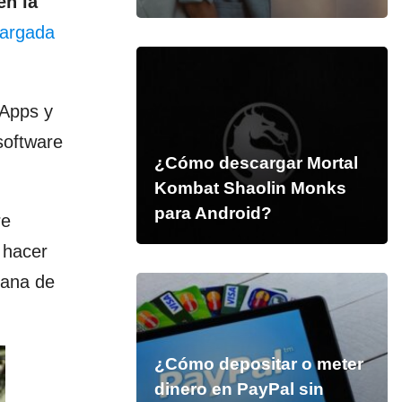
en la
argada
 Apps y
software
¿Cómo descargar Mortal
Kombat Shaolin Monks
para Android?
re
 hacer
tana de
¿Cómo depositar o meter
dinero en PayPal sin