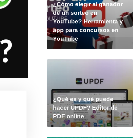
¿Cómo elegir al ganador
de un sorteo en
YouTube? Herramienta y
app para concursos en
YouTube
¿Qué es y qué puede
hacer UPDF? Editor de
PDF online