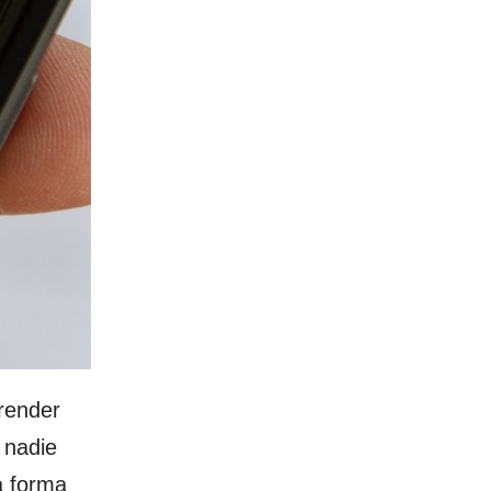
render
 nadie
a forma