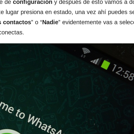
te de
configuración
y después de esto vamos a d
e lugar presiona en estado, una vez ahí puedes s
s contactos
” o “
Nadie
” evidentemente vas a selec
conectas.