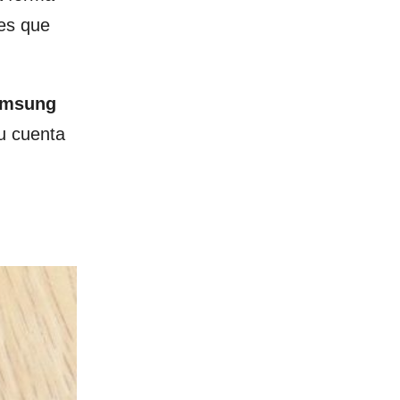
 es que
amsung
u cuenta