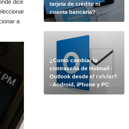
onde dice
tarjeta de crédito ni
eleccionar
cuenta bancaria?
cionar a
¿Como cambiar la
contraseña de Hotmail -
Outlook desde el celular?
- Android, iPhone y PC