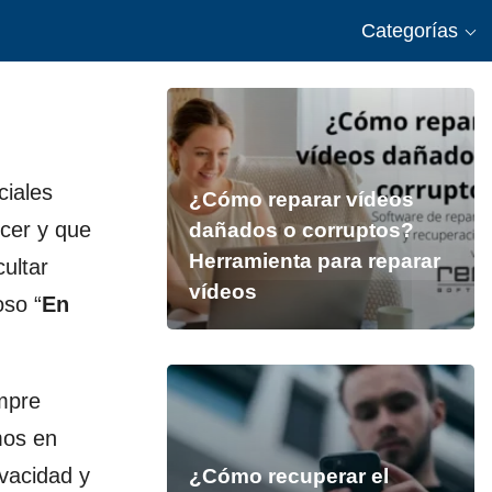
Categorías
ciales
¿Cómo reparar vídeos
cer y que
dañados o corruptos?
Herramienta para reparar
ultar
vídeos
oso “
En
mpre
mos en
vacidad y
¿Cómo recuperar el