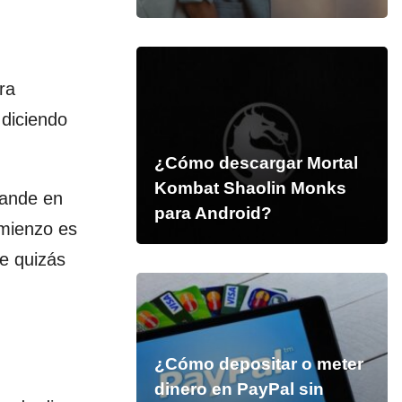
ra
 diciendo
¿Cómo descargar Mortal
Kombat Shaolin Monks
rande en
para Android?
mienzo es
e quizás
¿Cómo depositar o meter
dinero en PayPal sin