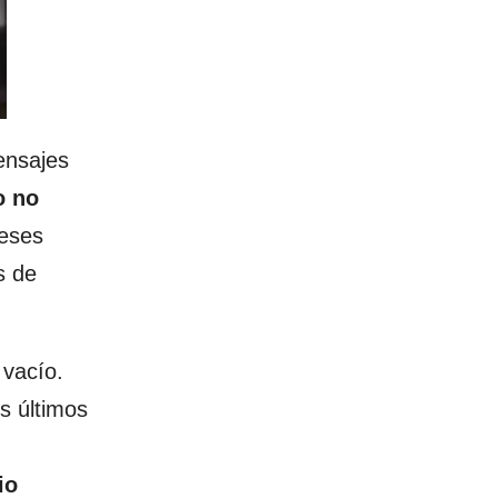
ensajes
o no
ueses
s de
 vacío.
s últimos
io