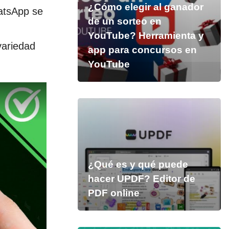
¿Cómo elegir al ganador
atsApp se
de un sorteo en
YouTube? Herramienta y
variedad
app para concursos en
YouTube
¿Qué es y qué puede
hacer UPDF? Editor de
PDF online