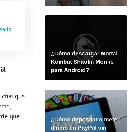
sarlo
¿Cómo descargar Mortal
Kombat Shaolin Monks
na
para Android?
 chat que
ismo,
rde que
¿Cómo depositar o meter
dinero en PayPal sin