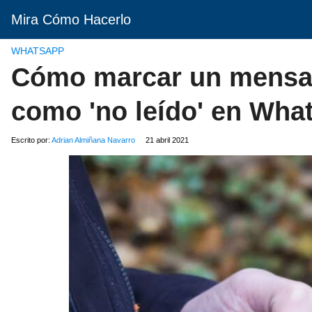
Mira Cómo Hacerlo
WHATSAPP
Cómo marcar un mensaj
como 'no leído' en What
Escrito por:
Adrian Almiñana Navarro
21 abril 2021