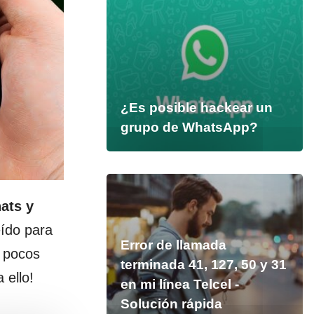
¿Es posible hackear un
grupo de WhatsApp?
hats y
eído para
Error de llamada
n pocos
terminada 41, 127, 50 y 31
 ello!
en mi línea Telcel -
Solución rápida