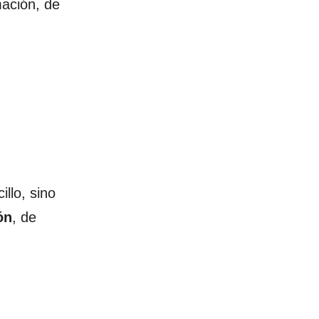
mación, de
llo, sino
ón
, de