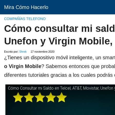
Mira Cómo Hacerlo
COMPAÑÍAS TELEFONO
Cómo consultar mi saldo
Unefon y Virgin Mobile,
Escrito por:
Shrek
17 noviembre 2020
¿Tienes un dispositivo móvil inteligente, un sma
o Virgin Mobile
? Sabemos entonces que probab
diferentes tutoriales gracias a los cuales podrás
Cómo Consultar mi Saldo en Telcel, AT&T, Movistar, Unefon y