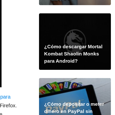
¿Cómo descargar Mortal
Kombat Shaolin Monks
para Android?
 para
¿Cómo depositar o meter
Firefox.
dinero en PayPal sin
de