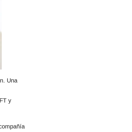
on. Una
NFT y
a compañía