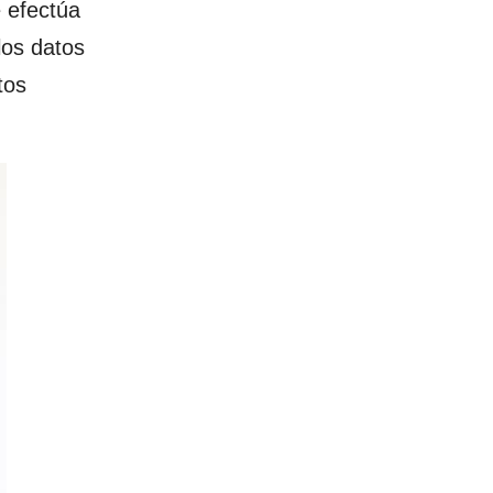
 efectúa
los datos
tos