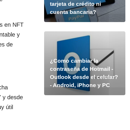
tarjeta de crédito ni
cuenta bancaria?
os en NFT
ntable y
es de
¿Como cambiar la
contraseña de Hotmail -
Outlook desde el celular?
- Android, iPhone y PC
icha
7 y desde
 útil