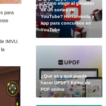
¿Cómo elegir al ganador
de un sorteo en
es para
YouTube? Herramienta y
este
app para concursos en
YouTube
 de IMVU.
 la
¿Qué es y qué puede
hacer UPDF? Editor de
PDF online