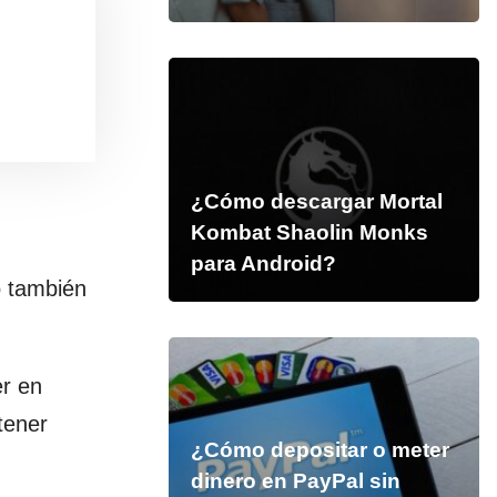
¿Cómo descargar Mortal
Kombat Shaolin Monks
para Android?
 también
er en
tener
¿Cómo depositar o meter
dinero en PayPal sin