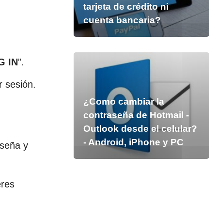
tarjeta de crédito ni
cuenta bancaria?
G IN
”.
r sesión.
¿Como cambiar la
contraseña de Hotmail -
Outlook desde el celular?
- Android, iPhone y PC
aseña y
eres