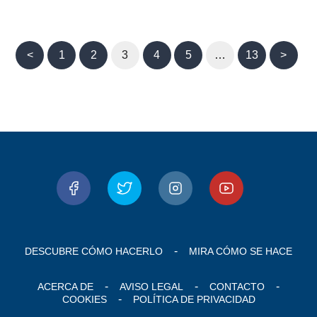
<
1
2
3
4
5
…
13
>
DESCUBRE CÓMO HACERLO
MIRA CÓMO SE HACE
ACERCA DE
AVISO LEGAL
CONTACTO
COOKIES
POLÍTICA DE PRIVACIDAD