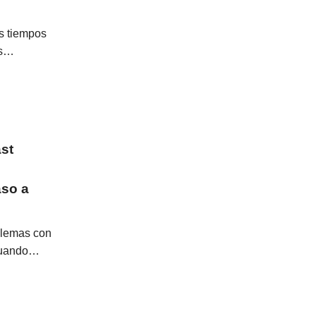
s tiempos
is…
st
so a
blemas con
cuando…