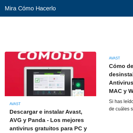
Mira Cómo Hacerlo
AVAST
Cómo des
desinsta
Antivirus
MAC y Wi
Si has leíd
AVAST
de cuáles 
Descargar e instalar Avast,
AVG y Panda - Los mejores
antivirus gratuitos para PC y