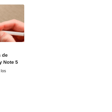
s de
y Note 5
 los