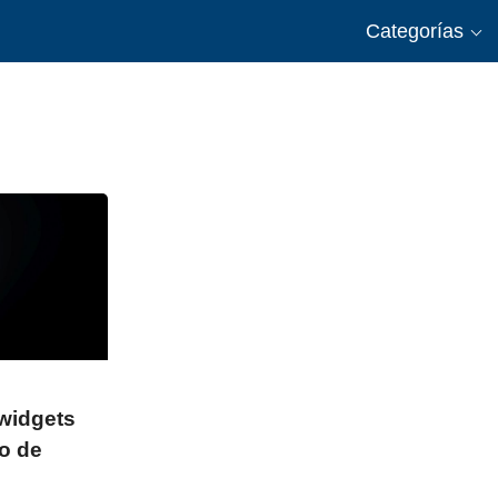
Categorías
widgets
io de