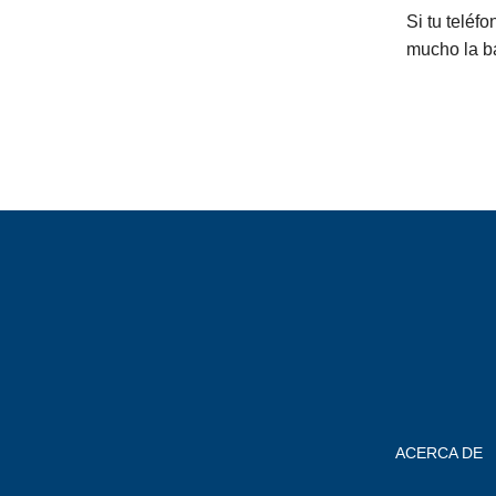
Si tu teléf
mucho la b
ACERCA DE