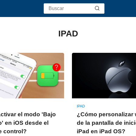
IPAD
IPAD
tivar el modo 'Bajo
¿Cómo personalizar 
 en iOS desde el
de la pantalla de inic
e control?
iPad en iPad OS?